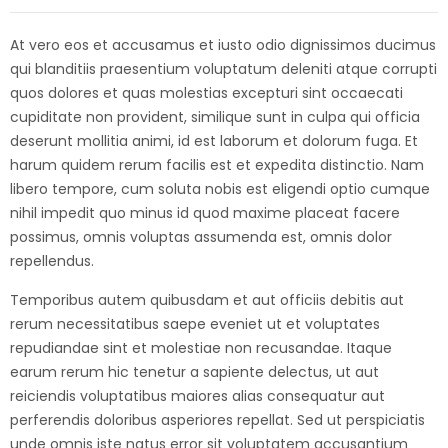
At vero eos et accusamus et iusto odio dignissimos ducimus
qui blanditiis praesentium voluptatum deleniti atque corrupti
quos dolores et quas molestias excepturi sint occaecati
cupiditate non provident, similique sunt in culpa qui officia
deserunt mollitia animi, id est laborum et dolorum fuga. Et
harum quidem rerum facilis est et expedita distinctio. Nam
libero tempore, cum soluta nobis est eligendi optio cumque
nihil impedit quo minus id quod maxime placeat facere
possimus, omnis voluptas assumenda est, omnis dolor
repellendus.
Temporibus autem quibusdam et aut officiis debitis aut
rerum necessitatibus saepe eveniet ut et voluptates
repudiandae sint et molestiae non recusandae. Itaque
earum rerum hic tenetur a sapiente delectus, ut aut
reiciendis voluptatibus maiores alias consequatur aut
perferendis doloribus asperiores repellat. Sed ut perspiciatis
unde omnis iste natus error sit voluptatem accusantium