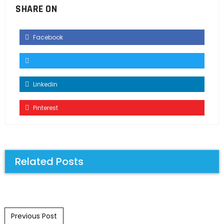
SHARE ON
Facebook
Linkedin
Pinterest
Related Posts
Post navigation
Previous Post