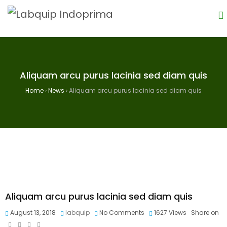
Aliquam arcu purus lacinia sed diam quis
Home
›
News
›
Aliquam arcu purus lacinia sed diam quis
Aliquam arcu purus lacinia sed diam quis
August 13, 2018
labquip
No Comments
1627
Views
Share on